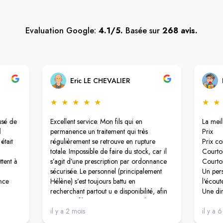
Evaluation Google:
4.1/5.
Basée sur
268 avis.
Eric LE CHEVALIER
★
★
★
★
★
★
★
usé de
Excellent service. Mon fils qui en
La meil
l
permanence un traitement qui très
Prix
était
régulièrement se retrouve en rupture
Prix co
totale. Impossible de faire du stock, car il
Courtoi
ttent à
s’agit d’une prescription par ordonnance
Courtoi
sécurisée. Le personnel (principalement
Un per
nce
Hélène) s’est toujours battu en
l'écout
recherchant partout u e disponibilité, afin
Une dir
que mon fils ne manque jamais de son
Qui vei
traitement. De façon générale le
il y a 2 mois
Je rec
il y a 
personnel est au top, accueillant et patient.