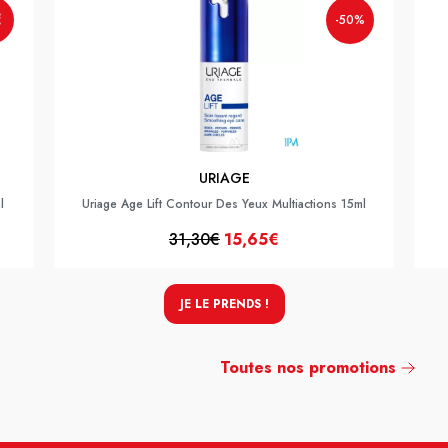
€
-50%
URIAGE
l
Uriage Age Lift Contour Des Yeux Multiactions 15ml
31,30€
15,65€
JE LE PRENDS !
Toutes nos promotions