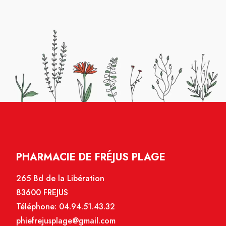
PHARMACIE DE FRÉJUS PLAGE
265 Bd de la Libération
83600 FREJUS
Téléphone:
04.94.51.43.32
phiefrejusplage@gmail.com