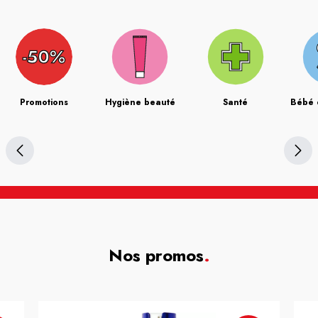
Promotions
Hygiène beauté
Santé
Bébé 
Nos promos
.