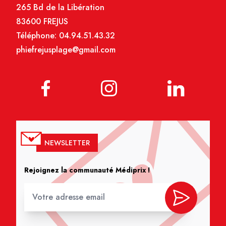
265 Bd de la Libération
83600 FREJUS
Téléphone:
04.94.51.43.32
phiefrejusplage@gmail.com
NEWSLETTER
Rejoignez la communauté Médiprix !