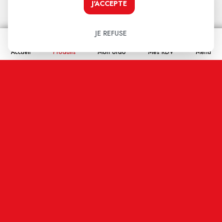
J'ACCEPTE
Nom
JE REFUSE
Accueil
Produits
Mon ordo
Mes RDV
Menu
Email
En cochant cette case j'accepte que les
informations saisies soient enregistrées, et affichées
sur ce site internet (votre email restera confidentiel).
ENVOYER