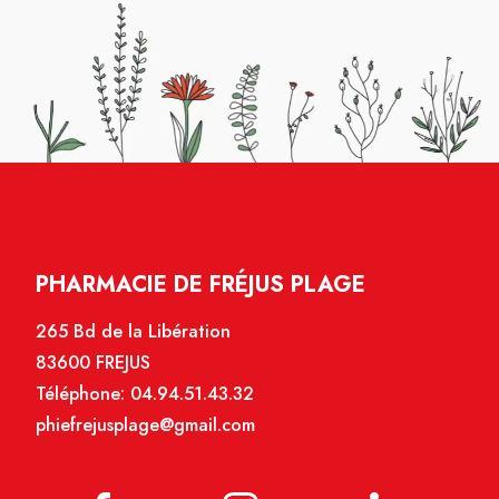
PHARMACIE DE FRÉJUS PLAGE
265 Bd de la Libération
83600 FREJUS
Téléphone:
04.94.51.43.32
phiefrejusplage@gmail.com