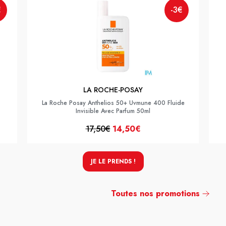
€
-3€
LA ROCHE-POSAY
La Roche Posay Anthelios 50+ Uvmune 400 Fluide
Invisible Avec Parfum 50ml
17,50€
14,50€
JE LE PRENDS !
Toutes nos promotions