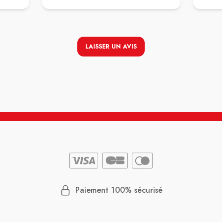
personnel est au top, accueillant et patient.
Client
le rest
LAISSER UN AVIS
Paiement 100% sécurisé