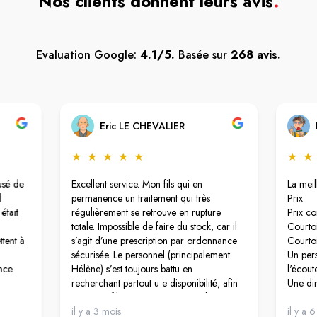
Nos clients donnent leurs avis
.
Evaluation Google:
4.1/5.
Basée sur
268 avis.
Eric LE CHEVALIER
★
★
★
★
★
★
★
usé de
Excellent service. Mon fils qui en
La meil
l
permanence un traitement qui très
Prix
était
régulièrement se retrouve en rupture
Prix co
totale. Impossible de faire du stock, car il
Courtoi
ttent à
s’agit d’une prescription par ordonnance
Courtoi
sécurisée. Le personnel (principalement
Un per
nce
Hélène) s’est toujours battu en
l'écout
recherchant partout u e disponibilité, afin
Une dir
que mon fils ne manque jamais de son
Qui vei
traitement. De façon générale le
il y a 3 mois
Je rec
il y a 