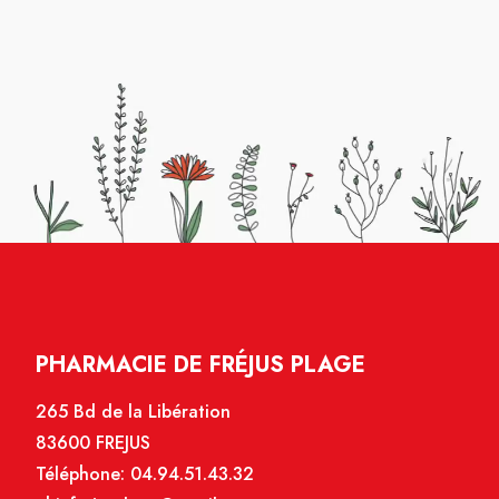
PHARMACIE DE FRÉJUS PLAGE
265 Bd de la Libération
83600 FREJUS
Téléphone:
04.94.51.43.32