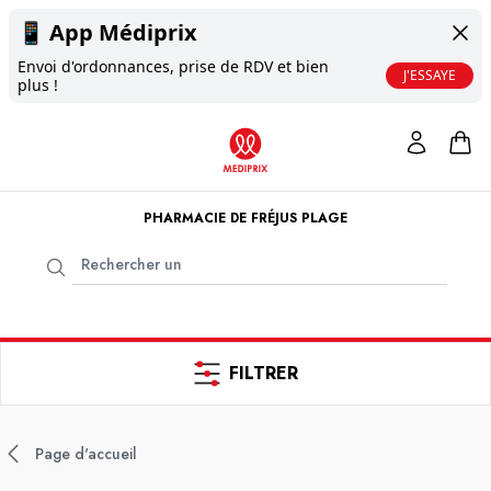
📱
App Médiprix
Envoi d'ordonnances, prise de RDV et bien
J'ESSAYE
plus !
PHARMACIE DE FRÉJUS PLAGE
FILTRER
Page d'accueil