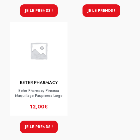
JE LE PRENDS !
JE LE PRENDS !
BETER PHARMACY
Beter Pharmacy Pinceau
Maquillage Paupieres Large
12,00€
JE LE PRENDS !