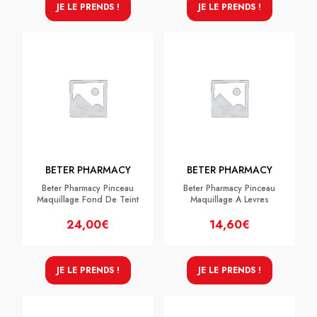
JE LE PRENDS !
JE LE PRENDS !
BETER PHARMACY
BETER PHARMACY
Beter Pharmacy Pinceau
Beter Pharmacy Pinceau
Maquillage Fond De Teint
Maquillage A Levres
24,00€
14,60€
JE LE PRENDS !
JE LE PRENDS !