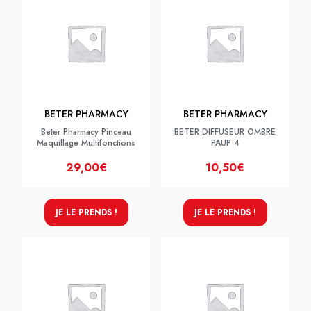
BETER PHARMACY
BETER PHARMACY
Beter Pharmacy Pinceau
BETER DIFFUSEUR OMBRE
Maquillage Multifonctions
PAUP 4
29,00€
10,50€
JE LE PRENDS !
JE LE PRENDS !