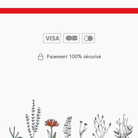
Paiement 100% sécurisé