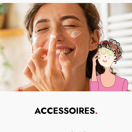
ACCESSOIRES
.