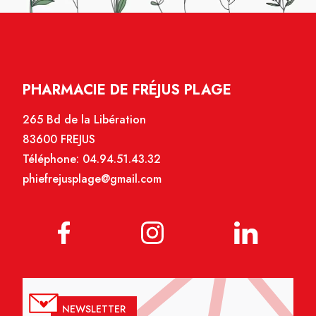
PHARMACIE DE FRÉJUS PLAGE
265 Bd de la Libération
83600 FREJUS
Téléphone:
04.94.51.43.32
phiefrejusplage@gmail.com
NEWSLETTER