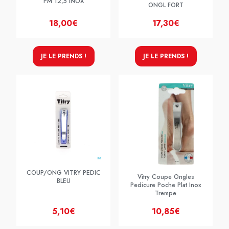
PM 12,5 INOX
ONGL FORT
18,00€
17,30€
JE LE PRENDS !
JE LE PRENDS !
COUP/ONG VITRY PEDIC
Vitry Coupe Ongles
BLEU
Pedicure Poche Plat Inox
Trempe
5,10€
10,85€