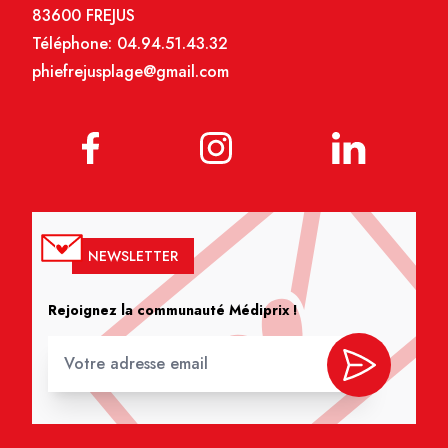
83600 FREJUS
Téléphone:
04.94.51.43.32
phiefrejusplage@gmail.com
NEWSLETTER
Rejoignez la communauté Médiprix !