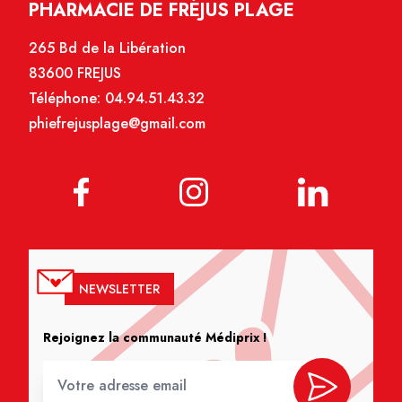
PHARMACIE DE FRÉJUS PLAGE
265 Bd de la Libération
83600 FREJUS
Téléphone:
04.94.51.43.32
phiefrejusplage@gmail.com
NEWSLETTER
Rejoignez la communauté Médiprix !