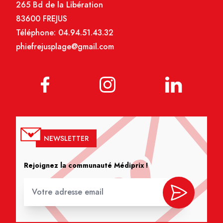
265 Bd de la Libération
83600 FREJUS
Téléphone:
04.94.51.43.32
phiefrejusplage@gmail.com
NEWSLETTER
Rejoignez la communauté Médiprix !