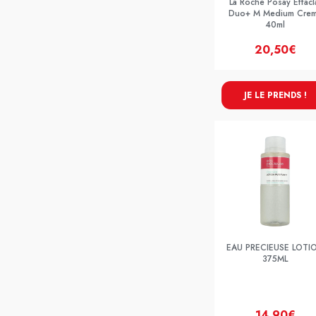
La Roche Posay Effacl
Duo+ M Medium Cre
40ml
20,50€
JE LE PRENDS !
EAU PRECIEUSE LOTI
375ML
14,90€