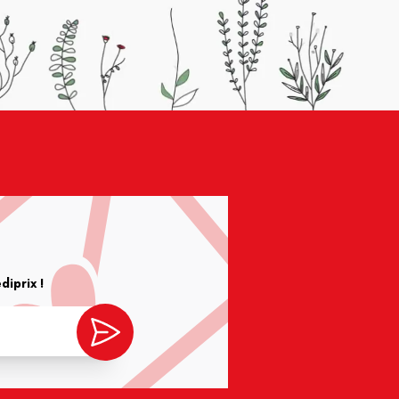
iprix !