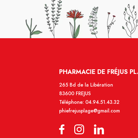
PHARMACIE DE FRÉJUS P
265 Bd de la Libération
83600 FREJUS
Téléphone:
04.94.51.43.32
phiefrejusplage@gmail.com