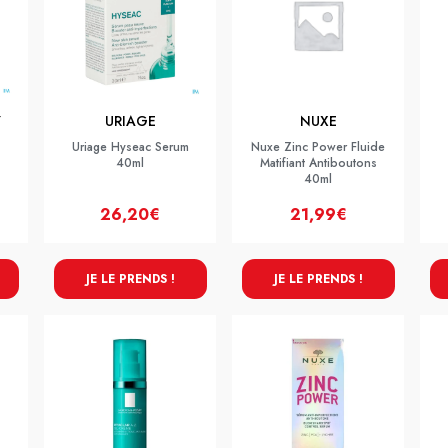
Y
URIAGE
NUXE
Uriage Hyseac Serum
Nuxe Zinc Power Fluide
40ml
Matifiant Antiboutons
40ml
26,20€
21,99€
JE LE PRENDS !
JE LE PRENDS !