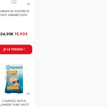
GARANCIA SULFUREUS
PATE MARABO150G
24,90€
19,92€
JE LE PRENDS !
COMPEED PATCH
/IMPERF PURIF NUIT7