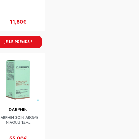
11,80€
JE LE PRENDS !
DARPHIN
ARPHIN SOIN AROME
NIAOULI 15ML
55,00€