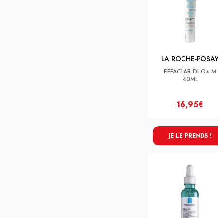
LA ROCHE-POSA
EFFACLAR DUO+ M
40ML
16,95€
JE LE PRENDS !