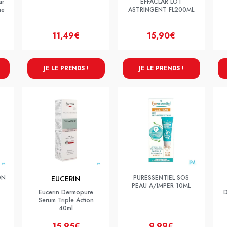
ar
EFFACLAR LOT
me
ASTRINGENT FL200ML
11,49€
15,90€
JE LE PRENDS !
JE LE PRENDS !
ON
PURESSENTIEL SOS
EUCERIN
PEAU A/IMPER 10ML
Eucerin Dermopure
D
Serum Triple Action
40ml
15,95€
9,99€