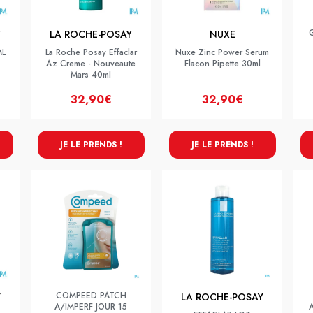
Y
LA ROCHE-POSAY
NUXE
ML
La Roche Posay Effaclar
Nuxe Zinc Power Serum
Az Creme - Nouveaute
Flacon Pipette 30ml
Mars 40ml
32,90€
32,90€
JE LE PRENDS !
JE LE PRENDS !
COMPEED PATCH
Y
LA ROCHE-POSAY
A/IMPERF JOUR 15
A