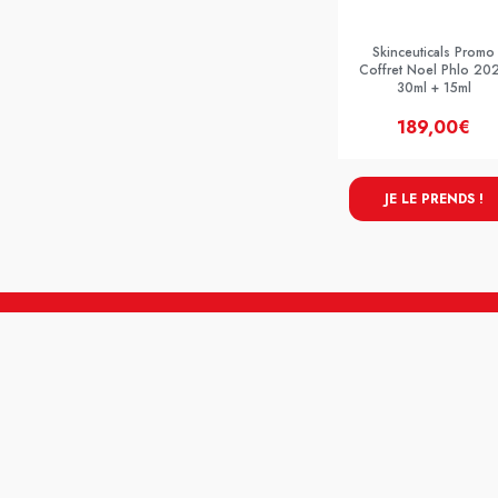
Skinceuticals Promo
Coffret Noel Phlo 20
30ml + 15ml
189,00€
JE LE PRENDS !