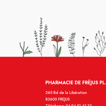
PHARMACIE DE FRÉJUS P
265 Bd de la Libération
83600 FREJUS
Téléphone:
04.94.51.43.32