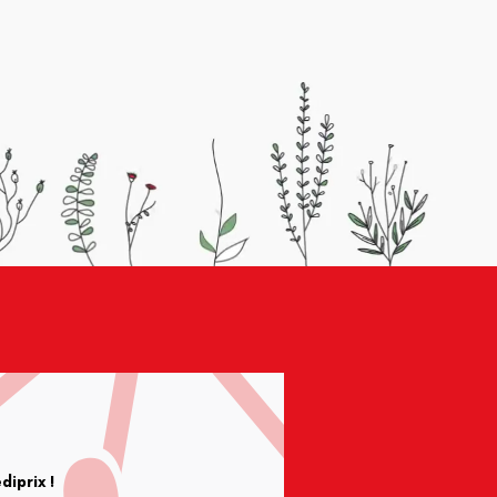
iprix !