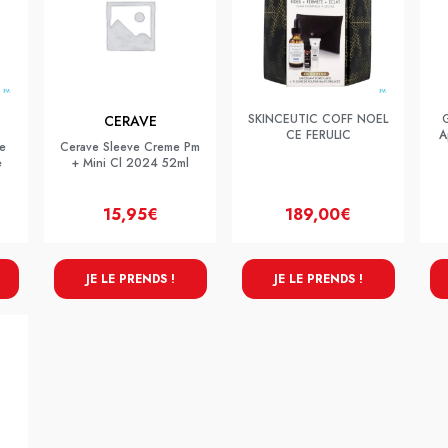
SKINCEUTIC COFF NOEL
G
CERAVE
CE FERULIC
A
me
Cerave Sleeve Creme Pm
e
+ Mini Cl 2024 52ml
15,95€
189,00€
JE LE PRENDS !
JE LE PRENDS !