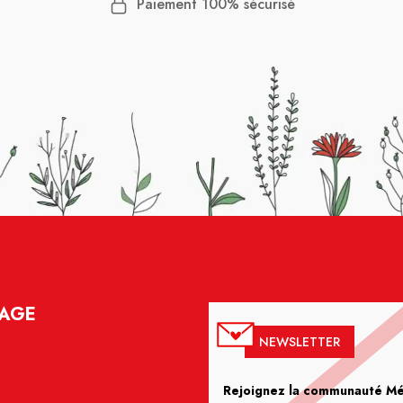
Paiement 100% sécurisé
LAGE
NEWSLETTER
Rejoignez la communauté Méd