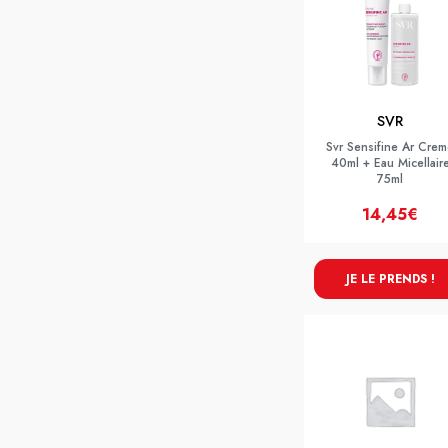
SVR
Svr Sensifine Ar Cre
40ml + Eau Micellair
75ml
14,45€
JE LE PRENDS !